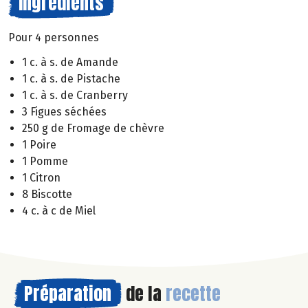
Ingrédients
Pour 4 personnes
1 c. à s. de Amande
1 c. à s. de Pistache
1 c. à s. de Cranberry
3 Figues séchées
250 g de Fromage de chèvre
1 Poire
1 Pomme
1 Citron
8 Biscotte
4 c. à c de Miel
Préparation
de la
recette