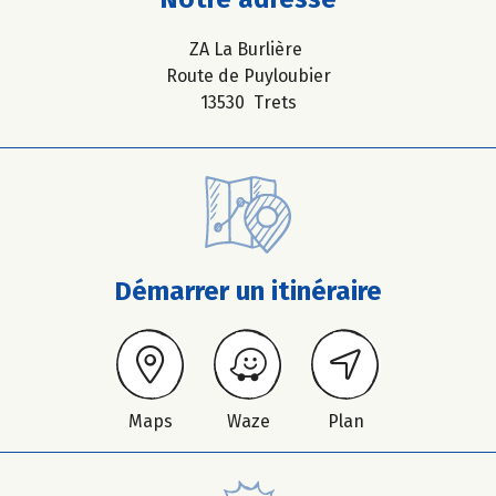
ZA La Burlière
Route de Puyloubier
13530 Trets
Démarrer un itinéraire
Maps
Waze
Plan