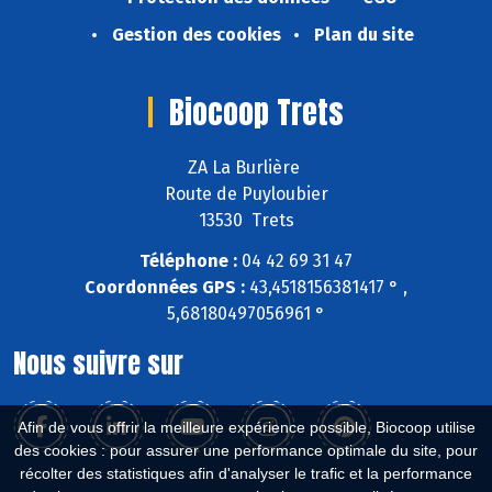
Gestion des cookies
Plan du site
Biocoop Trets
ZA La Burlière
Route de Puyloubier
13530 Trets
Téléphone :
04 42 69 31 47
Coordonnées GPS :
43,4518156381417 ° ,
5,68180497056961 °
Nous suivre sur
Afin de vous offrir la meilleure expérience possible, Biocoop utilise
des cookies : pour assurer une performance optimale du site, pour
récolter des statistiques afin d'analyser le trafic et la performance