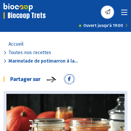
Biocoop Trets
Ouvert jusqu'à 19:00
Accueil
Toutes nos recettes
Marmelade de potimarron à la...
Partager sur