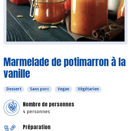
Marmelade de potimarron à la
vanille
Dessert
Sans porc
Vegan
Végétarien
Nombre de personnes
4 personnes
Préparation