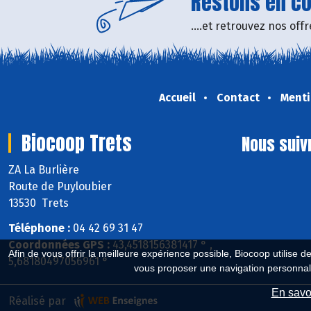
Restons en con
....et retrouvez nos of
Accueil
Contact
Menti
Biocoop Trets
Nous suiv
ZA La Burlière
Route de Puyloubier
13530 Trets
Téléphone :
04 42 69 31 47
Coordonnées GPS :
43,4518156381417 ° ,
Afin de vous offrir la meilleure expérience possible, Biocoop utilise d
5,68180497056961 °
vous proposer une navigation personnal
En savoi
Réalisé par