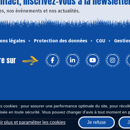
tact, inscrivez-vous à la newsletter
fres, nos événements et nos actualités.
ons légales
Protection des données
CGU
Gestio
re sur
es cookies : pour assurer une performance optimale du site, pour récolter
isée en toute sécurité. Vous pouvez changer d'avis à tout moment en 
r plus et paramétrer les cookies
Je refuse
J
Biocoop.fr
Le ré