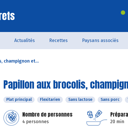
rets
Actualités
Recettes
Paysans associés
s, champignon et...
Papillon aux brocolis, champig
Plat principal
Flexitarien
Sans lactose
Sans porc
Nombre de personnes
Prépara
4 personnes
20 min