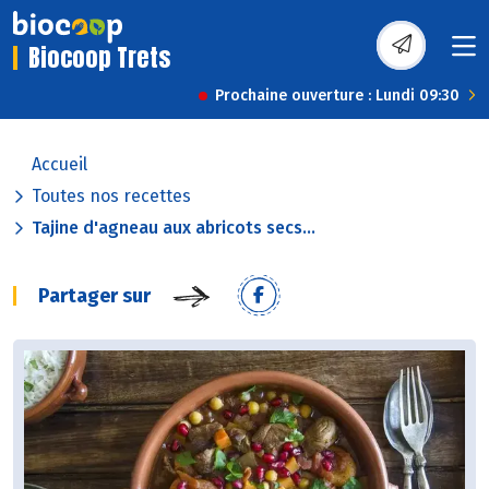
Biocoop Trets
Prochaine ouverture : Lundi 09:30
Accueil
Toutes nos recettes
Tajine d'agneau aux abricots secs...
Partager sur