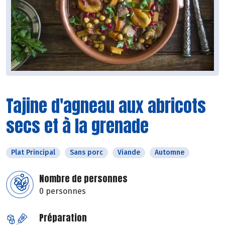
Tajine d'agneau aux abricots
secs et à la grenade
Plat Principal
Sans porc
Viande
Automne
Nombre de personnes
0 personnes
Préparation