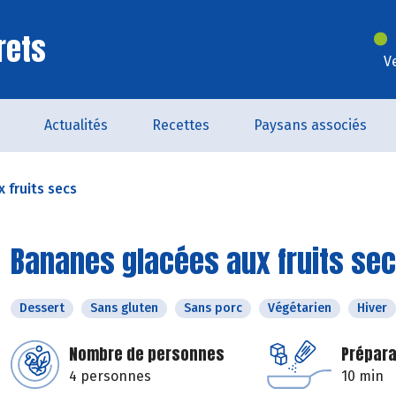
rets
V
Actualités
Recettes
Paysans associés
 fruits secs
Bananes glacées aux fruits se
Dessert
Sans gluten
Sans porc
Végétarien
Hiver
Nombre de personnes
Prépara
4 personnes
10 min