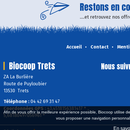
Restons en con
....et retrouvez nos of
Accueil
Contact
Menti
Biocoop Trets
Nous suiv
ZA La Burlière
Route de Puyloubier
13530 Trets
Téléphone :
04 42 69 31 47
Coordonnées GPS :
43,4518156381417 ° ,
Afin de vous offrir la meilleure expérience possible, Biocoop utilise d
5,68180497056961 °
vous proposer une navigation personnal
En savoi