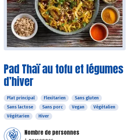
Pad Thaï au tofu et légumes
d’hiver
Plat principal
Flexitarien
Sans gluten
Sans lactose
Sans porc
Vegan
Végétalien
Végétarien
Hiver
Nombre de personnes