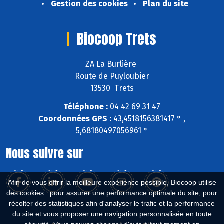
Gestion des cookies
Plan du site
Biocoop Trets
ZA La Burlière
Route de Puyloubier
13530 Trets
Téléphone :
04 42 69 31 47
Coordonnées GPS :
43,4518156381417 ° ,
5,68180497056961 °
Nous suivre sur
Afin de vous offrir la meilleure expérience possible, Biocoop utilise
des cookies : pour assurer une performance optimale du site, pour
récolter des statistiques afin d'analyser le trafic et la performance
du site et vous proposer une navigation personnalisée en toute