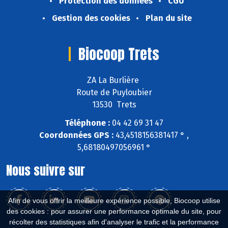
Protection des données
CGU
Gestion des cookies
Plan du site
Biocoop Trets
ZA La Burlière
Route de Puyloubier
13530 Trets
Téléphone :
04 42 69 31 47
Coordonnées GPS :
43,4518156381417 ° ,
5,68180497056961 °
Nous suivre sur
Afin de vous offrir la meilleure expérience possible, Biocoop utilise
des cookies : pour assurer une performance optimale du site, pour
récolter des statistiques afin d'analyser le trafic et la performance