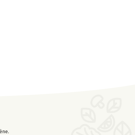
gène.