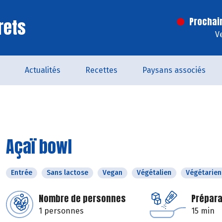
rets
Prochai
V
Actualités
Recettes
Paysans associés
Açaï bowl
Entrée
Sans lactose
Vegan
Végétalien
Végétarien
Nombre de personnes
Prépara
1 personnes
15 min