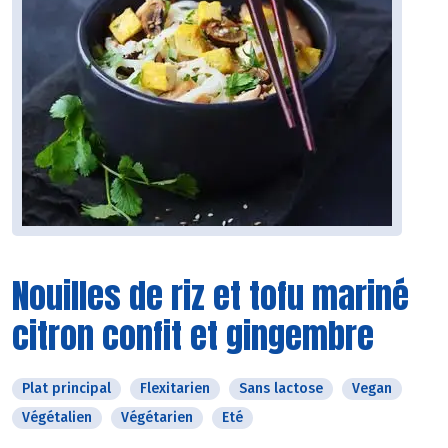
Nouilles de riz et tofu mariné
citron confit et gingembre
Plat principal
Flexitarien
Sans lactose
Vegan
Végétalien
Végétarien
Eté