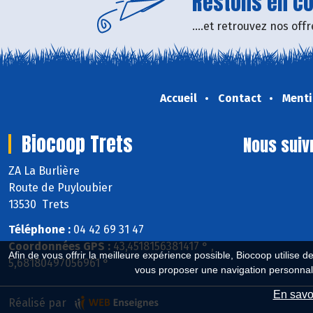
Restons en con
....et retrouvez nos of
Accueil
Contact
Menti
Biocoop Trets
Nous suiv
ZA La Burlière
Route de Puyloubier
13530 Trets
Téléphone :
04 42 69 31 47
Coordonnées GPS :
43,4518156381417 ° ,
Afin de vous offrir la meilleure expérience possible, Biocoop utilise d
5,68180497056961 °
vous proposer une navigation personnal
En savoi
Réalisé par