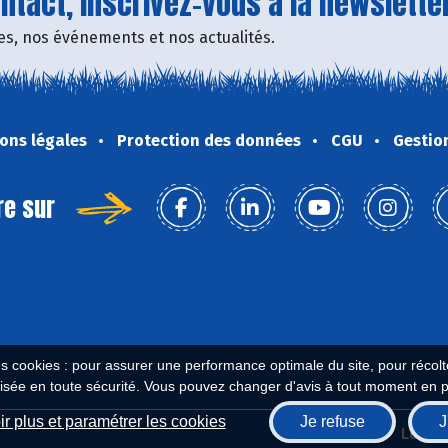
tact, inscrivez-vous à la newsletter
fres, nos événements et nos actualités.
ons légales
Protection des données
CGU
Gestio
re sur
es cookies : pour assurer une performance optimale du site, pour récolter
isée en toute sécurité. Vous pouvez changer d'avis à tout moment en 
r plus et paramétrer les cookies
Je refuse
J
Biocoop.fr
Le ré