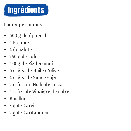
Ingrédients
Pour 4 personnes
600 g de épinard
1 Pomme
4 échalote
250 g de Tofu
150 g de Riz basmati
6 c. à s. de Huile d'olive
4 c. à s. de Sauce soja
2 c. à s. de Huile de colza
1 c. à s. de Vinaigre de cidre
Bouillon
5 g de Carvi
2 g de Cardamome