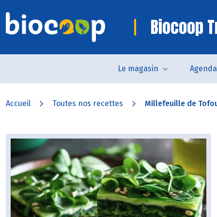
Biocoop T
Le magasin
Agenda
Accueil
Toutes nos recettes
Millefeuille de Tofo