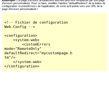
Remarques :
La page d'erreurs actuellement affichée peut être remplacée par une page
d'erreurs personnalisée. Pour ce faire, modifiez l'attribut "defaultRedirect" de la balise de
configuration <customErrors> de l'application, de sorte qu'il pointe vers une URL de la
page d'erreurs personnalisée !
<!-- Fichier de configuration 
Web.Config -->

<configuration>

    <system.web>

        <customErrors 
mode="RemoteOnly" 
defaultRedirect="mycustompage.h
tm"/>

    </system.web>

</configuration>