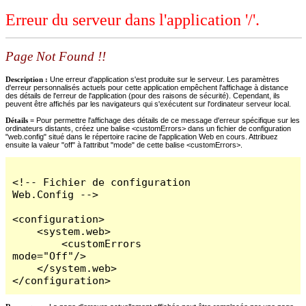
Erreur du serveur dans l'application '/'.
Page Not Found !!
Description :
Une erreur d'application s'est produite sur le serveur. Les paramètres
d'erreur personnalisés actuels pour cette application empêchent l'affichage à distance
des détails de l'erreur de l'application (pour des raisons de sécurité). Cependant, ils
peuvent être affichés par les navigateurs qui s'exécutent sur l'ordinateur serveur local.
Détails =
Pour permettre l'affichage des détails de ce message d'erreur spécifique sur les
ordinateurs distants, créez une balise <customErrors> dans un fichier de configuration
"web.config" situé dans le répertoire racine de l'application Web en cours. Attribuez
ensuite la valeur "off" à l'attribut "mode" de cette balise <customErrors>.
<!-- Fichier de configuration 
Web.Config -->

<configuration>

    <system.web>

        <customErrors 
mode="Off"/>

    </system.web>

</configuration>