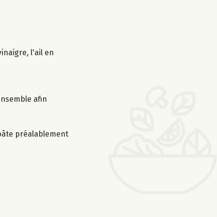
naigre, l'ail en
’ensemble afin
a pâte préalablement