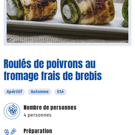
Roulés de poivrons au
fromage frais de brebis
Apéritif
Automne
Eté
Nombre de personnes
4 personnes
Préparation