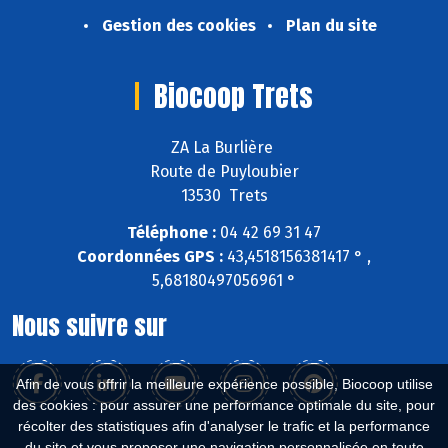
Gestion des cookies
Plan du site
Biocoop Trets
ZA La Burlière
Route de Puyloubier
13530 Trets
Téléphone :
04 42 69 31 47
Coordonnées GPS :
43,4518156381417 ° ,
5,68180497056961 °
Nous suivre sur
Afin de vous offrir la meilleure expérience possible, Biocoop utilise
des cookies : pour assurer une performance optimale du site, pour
récolter des statistiques afin d'analyser le trafic et la performance
du site et vous proposer une navigation personnalisée en toute