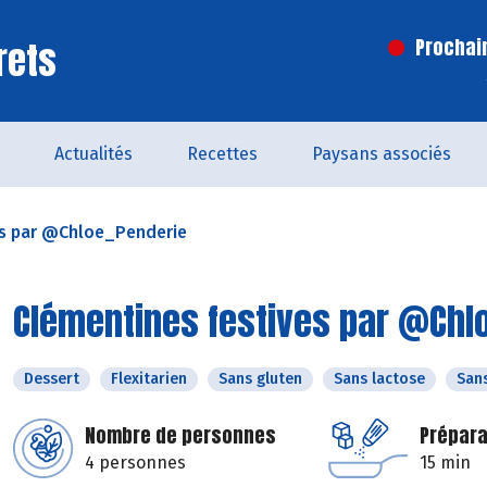
rets
Prochai
Actualités
Recettes
Paysans associés
es par @Chloe_Penderie
Clémentines festives par @Chl
Dessert
Flexitarien
Sans gluten
Sans lactose
San
Nombre de personnes
Prépara
4 personnes
15 min