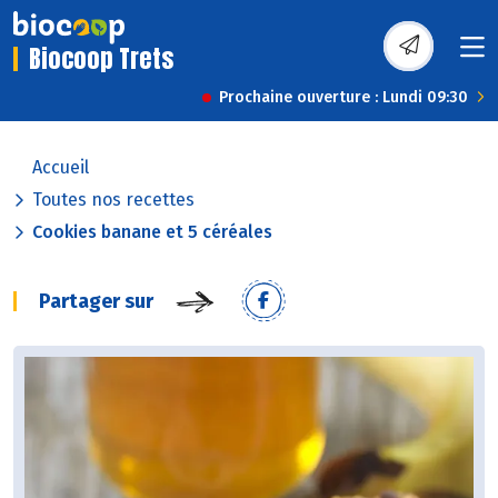
Biocoop Trets
Prochaine ouverture : Lundi 09:30
Accueil
Toutes nos recettes
Cookies banane et 5 céréales
Partager sur