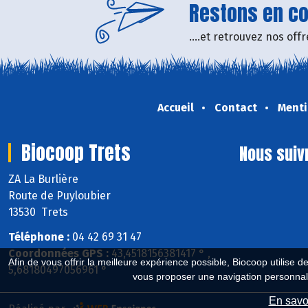
Restons en con
....et retrouvez nos of
Accueil
Contact
Menti
Biocoop Trets
Nous suiv
ZA La Burlière
Route de Puyloubier
13530 Trets
Téléphone :
04 42 69 31 47
Coordonnées GPS :
43,4518156381417 ° ,
Afin de vous offrir la meilleure expérience possible, Biocoop utilise d
5,68180497056961 °
vous proposer une navigation personnal
En savoi