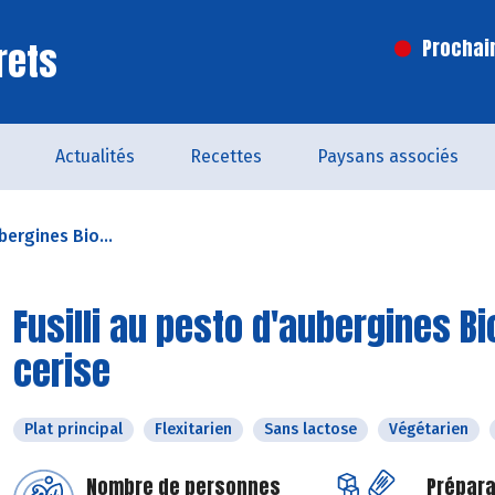
rets
Prochai
Actualités
Recettes
Paysans associés
bergines Bio...
Fusilli au pesto d'aubergines Bi
cerise
Plat principal
Flexitarien
Sans lactose
Végétarien
Nombre de personnes
Prépara