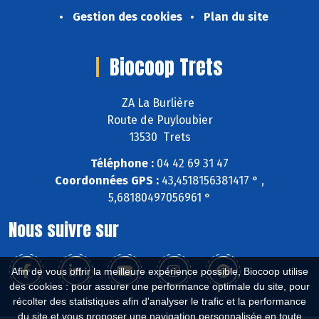
Gestion des cookies
Plan du site
Biocoop Trets
ZA La Burlière
Route de Puyloubier
13530 Trets
Téléphone :
04 42 69 31 47
Coordonnées GPS :
43,4518156381417 ° ,
5,68180497056961 °
Nous suivre sur
Afin de vous offrir la meilleure expérience possible, Biocoop utilise
des cookies : pour assurer une performance optimale du site, pour
récolter des statistiques afin d'analyser le trafic et la performance
du site et vous proposer une navigation personnalisée en toute