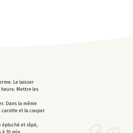
erme. Le laisser
 heure. Mettre les
ver. Dans la même
 carotte et la couper
e épluché et râpé,
5 à 10 min.