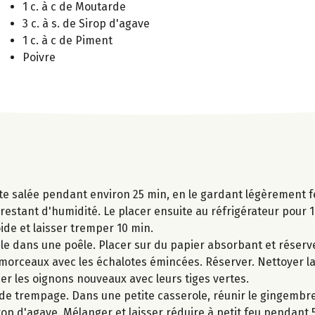
1 c. à c de Moutarde
3 c. à s. de Sirop d'agave
1 c. à c de Piment
Poivre
lante salée pendant environ 25 min, en le gardant légèrement f
 restant d'humidité. Le placer ensuite au réfrigérateur pour 1
oide et laisser tremper 10 min.
ile dans une poêle. Placer sur du papier absorbant et réser
 morceaux avec les échalotes émincées. Réserver. Nettoyer la
cer les oignons nouveaux avec leurs tiges vertes.
u de trempage. Dans une petite casserole, réunir le gingembr
irop d'agave. Mélanger et laisser réduire à petit feu pendant 