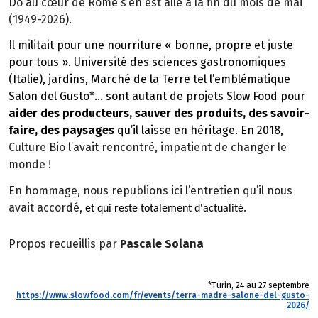
Do au cœur de Rome s’en est allé à la fin du mois de mai
(1949-2026).
Il
militait pour une nourriture « bonne, propre et juste
pour tous ». Université des sciences gastronomiques
(Italie), jardins, Marché de la Terre tel l’emblématique
Salon del Gusto*
… sont autant de projets Slow Food pour
aider des producteurs, sauver des produits, des savoir-
faire, des paysages
qu’il laisse en héritage. En 2018,
Culture Bio l’avait rencontré, impatient de changer le
monde !
En hommage, nous republions ici l’entretien qu’il nous
avait accordé,
.
et qui reste totalement d'actualité
Propos recueillis par
Pascale Solana
*Turin, 24 au 27 septembre
https://www.slowfood.com/fr/events/terra-madre-salone-del-gusto-
2026/