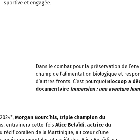
sportive et engagée.
Dans le combat pour la préservation de l’en
champ de l’alimentation biologique et respo
d’autres fronts. C’est pourquoi
Biocoop a déc
documentaire
Immersion : une aventure hu
 2024*,
Morgan Bourc’his, triple champion du
s, entrainera cette-fois
Alice Belaïdi, actrice du
u récif coralien de la Martinique, au cœur d’une
 environnementales et sociétales, Alice Belaïdi, va