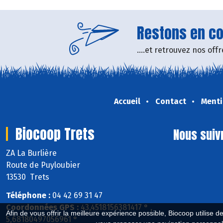
Restons en con
....et retrouvez nos of
Accueil
Contact
Menti
Biocoop Trets
Nous suiv
ZA La Burlière
Route de Puyloubier
13530 Trets
Téléphone :
04 42 69 31 47
Coordonnées GPS :
43,4518156381417 ° ,
Afin de vous offrir la meilleure expérience possible, Biocoop utilise d
5,68180497056961 °