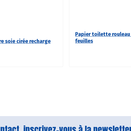
Papier toilette rouleau
feuilles
re soie cirée recharge
tact, inscrivez-vous à la newsletter