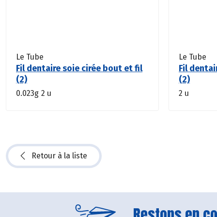
Le Tube
Le Tube
Fil dentaire soie cirée bout et fil
Fil dentai
(2)
(2)
0.023g
2 u
2 u
Retour à la liste
Restons en con