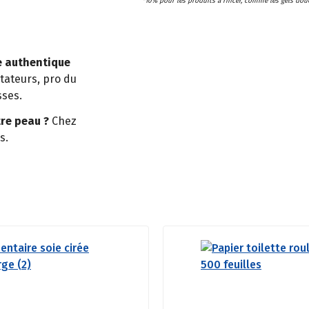
*10% pour les produits à rincer, comme les gels douc
e authentique
tateurs, pro du
sses.
re peau ?
Chez
s.