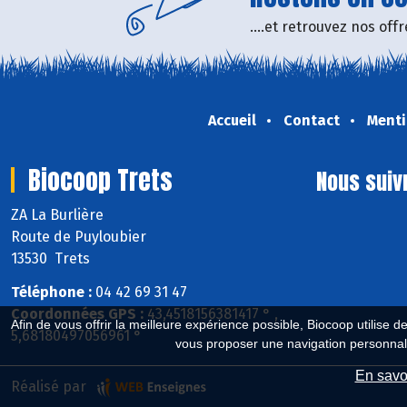
....et retrouvez nos of
Accueil
Contact
Menti
Biocoop Trets
Nous suiv
ZA La Burlière
Route de Puyloubier
13530 Trets
Téléphone :
04 42 69 31 47
Coordonnées GPS :
43,4518156381417 ° ,
Afin de vous offrir la meilleure expérience possible, Biocoop utilise d
5,68180497056961 °
vous proposer une navigation personnal
En savoi
Réalisé par