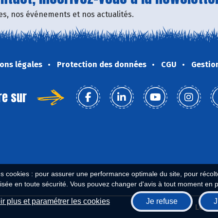
fres, nos événements et nos actualités.
ons légales
Protection des données
CGU
Gestio
re sur
es cookies : pour assurer une performance optimale du site, pour récolter
isée en toute sécurité. Vous pouvez changer d'avis à tout moment en 
r plus et paramétrer les cookies
Je refuse
J
Biocoop.fr
Le ré