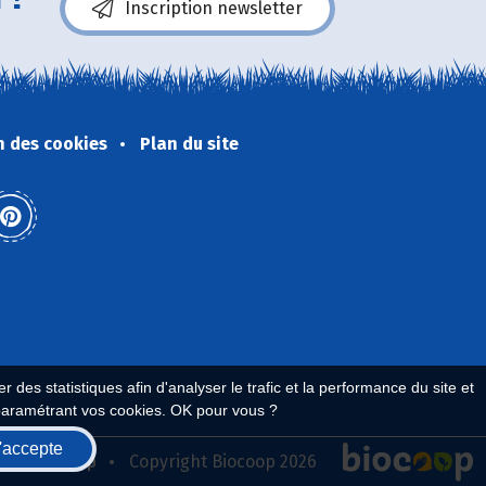
Inscription newsletter
n des cookies
Plan du site
 des statistiques afin d'analyser le trafic et la performance du site et
paramétrant vos cookies. OK pour vous ?
'accepte
seau Biocoop
Copyright Biocoop 2026