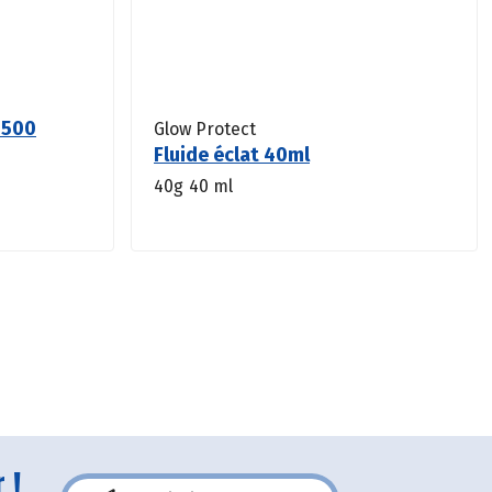
 500
Glow Protect
Fluide éclat 40ml
40g
40 ml
 !