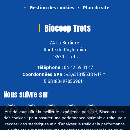
Gestion des cookies
Plan du site
Biocoop Trets
ZA La Burlière
Route de Puyloubier
13530 Trets
Téléphone :
04 42 69 31 47
Coordonnées GPS :
43,4518156381417 ° ,
5,68180497056961 °
Nous suivre sur
Afin de vous offrir la meilleure expérience possible, Biocoop utilise
des cookies : pour assurer une performance optimale du site, pour
récolter des statistiques afin d'analyser le trafic et la performance