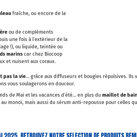
uleau
fraîche, ou encore de la
ière
ou de compléments
is une fois à l’extérieur de la
age !), ou liquide, teintée ou
nds marins
car chez Biocoop
aux et nuisent aux coraux.
 pas la vie
… grâce aux diffuseurs et bougies répulsives. Ils 
sons vous soulagerons en douceur.
ds de Mai et les vacances d’été… en plus du
maillot de bai
u au monoï, mais aussi du sérum anti-repousse pour celles qu
MAI 2025, RETROUVEZ NOTRE SELECTION DE PRODUITS REM