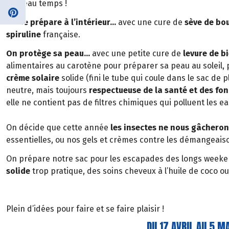
du beau temps !
On se prépare à l’intérieur…
avec une cure de
sève de bo
spiruline
française.
On protège sa peau…
avec une petite cure de
levure de b
alimentaires au carotène pour préparer sa peau au soleil, pu
crème solaire
solide (fini le tube qui coule dans le sac de pl
neutre, mais toujours
respectueuse de la santé et des fo
elle ne contient pas de filtres chimiques qui polluent les e
On décide que cette année
les insectes ne nous gâcheront
essentielles, ou nos gels et crèmes contre les démangeai
On prépare notre sac pour les escapades des longs weeken
solide
trop pratique, des soins cheveux à l’huile de coco o
Plein d’idées pour faire et se faire plaisir !
DU 17 AVRIL AU 5 