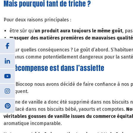
Mais pourquoi tant de triche ?
Pour deux raisons principales :
être sûr qu’
un produit aura toujours le même goût
, pa
masquer des matières premières de mauvaises qualité
Et pour quelles conséquences ? Le goût d’abord. S’habituer 
reconnus comme potentiellement dangereux pour la santé, 
La récompense est dans l’assiette
Chez Biocoop nous avons décidé de faire confiance à nos pr
fabriquent.
L’arôme de vanille a donc été supprimé dans nos biscuits 
remplacé dans nos biscuits bébé, yaourts et compotes.
No
véritables gousses de vanille issues du commerce équita
aromatique incomparable.