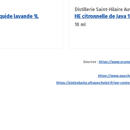
Distillerie Saint-Hilaire A
iquide lavande 1L
HE citronnelle de Java 
10 ml
Sources :
https://www.econom
https://www.quecho
https://aixlesbains.ufcquechoisir.fr/wp-con