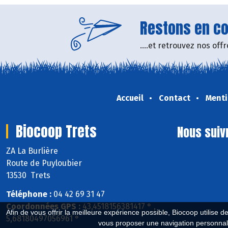
Restons en con
....et retrouvez nos of
Accueil
Contact
Menti
Biocoop Trets
Nous suiv
ZA La Burlière
Route de Puyloubier
13530 Trets
Téléphone :
04 42 69 31 47
Coordonnées GPS :
43,4518156381417 ° ,
Afin de vous offrir la meilleure expérience possible, Biocoop utilise d
5,68180497056961 °
vous proposer une navigation personnal