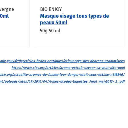
uvergne
BIO ENJOY
10ml
Masque visage tous types de
peaux 50ml
50g
50 ml
ie.gouv.fr/dgccrf/les-fiches-pratiques/etiquetage-des-denrees-aromatisees
https://www.clcv.org/articles/arome-extrait-saveur-ca-veut-dire-quoi
isir.org/actualite-aromes-de-fumee-leur-danger-etait-sous-estime-n116546/
tent/uploads/sites/49/2016/04/Armes-dcodez-tiquettes_Final_mai-2013-_2_.pdf